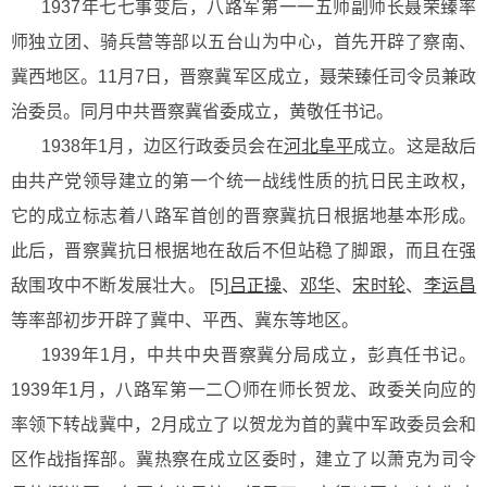
1937年七七事变后，八路军第一一五师副师长聂荣臻率
师独立团、骑兵营等部以五台山为中心，首先开辟了察南、
冀西地区。11月7日，晋察冀军区成立，聂荣臻任司令员兼政
治委员。同月中共晋察冀省委成立，黄敬任书记。
1938年1月，边区行政委员会在
河北
阜平
成立。这是敌后
由共产党领导建立的第一个统一战线性质的抗日民主政权，
它的成立标志着八路军首创的晋察冀抗日根据地基本形成。
此后，晋察冀抗日根据地在敌后不但站稳了脚跟，而且在强
敌围攻中不断发展壮大。 [5]
吕正操
、
邓华
、
宋时轮
、
李运昌
等率部初步开辟了冀中、平西、冀东等地区。
1939年1月，中共中央晋察冀分局成立，彭真任书记。
1939年1月，八路军第一二〇师在师长贺龙、政委关向应的
率领下转战冀中，2月成立了以贺龙为首的冀中军政委员会和
区作战指挥部。冀热察在成立区委时，建立了以萧克为司令