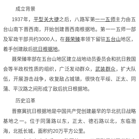
成立背景
1937年，
平型关大捷
之后，八路军第
一一五师
主力由五
台山南下晋西南，开始创建晋西南根据地。第一一五师一部
及军政干部共约3000人，在
聂荣臻
率领下留驻
五台山
地区，
着手创建敌后
抗日根据地
。
聂荣臻率部在五台山地区建立战地动员委员会和抗日救国
会等半政权性质的组织，广泛发动群众，
武装群众
，扩大队
伍，开展游击战争，收复敌占城镇，很快在平绥、正太、同
蒲、平汉路之间形成了敌后抗日根据地。
历史沿革
晋察冀抗日根据地是中国共产党创建最早的华北抗日战略
基地之一。位于同蒲路以东，正太、德石路以北，东临渤
海，北抵长城，面积约20万平方公里。