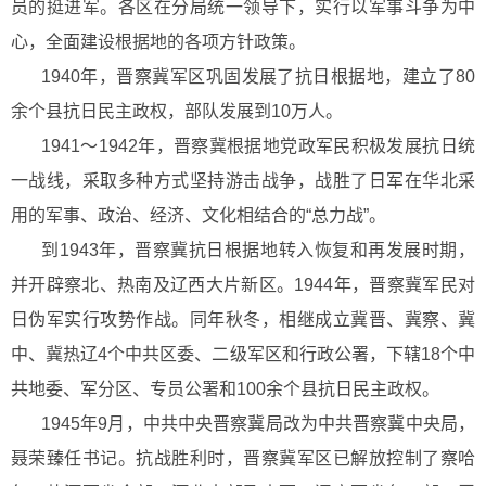
员的挺进军。各区在分局统一领导下，实行以军事斗争为中
心，全面建设根据地的各项方针政策。
1940年，晋察冀军区巩固发展了抗日根据地，建立了80
余个县抗日民主政权，部队发展到10万人。
1941～1942年，晋察冀根据地党政军民积极发展抗日统
一战线，采取多种方式坚持游击战争，战胜了日军在华北采
用的军事、政治、经济、文化相结合的“总力战”。
到1943年，晋察冀抗日根据地转入恢复和再发展时期，
并开辟察北、热南及辽西大片新区。1944年，晋察冀军民对
日伪军实行攻势作战。同年秋冬，相继成立冀晋、冀察、冀
中、冀热辽4个中共区委、二级军区和行政公署，下辖18个中
共地委、军分区、专员公署和100余个县抗日民主政权。
1945年9月，中共中央晋察冀局改为中共晋察冀中央局，
聂荣臻任书记。抗战胜利时，晋察冀军区已解放控制了察哈