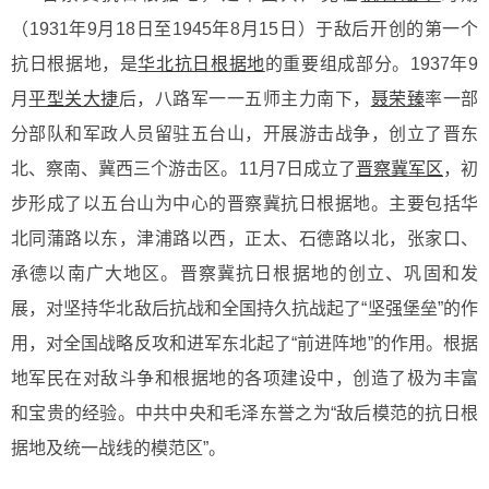
（1931年9月18日至1945年8月15日）于敌后开创的第一个
抗日根据地，是
华北抗日根据地
的重要组成部分。1937年9
月
平型关大捷
后，八路军一一五师主力南下，
聂荣臻
率一部
分部队和军政人员留驻五台山，开展游击战争，创立了晋东
北、察南、冀西三个游击区。11月7日成立了
晋察冀军区
，初
步形成了以五台山为中心的晋察冀抗日根据地。主要包括华
北同蒲路以东，津浦路以西，正太、石德路以北，张家口、
承德以南广大地区。晋察冀抗日根据地的创立、巩固和发
展，对坚持华北敌后抗战和全国持久抗战起了“坚强堡垒”的作
用，对全国战略反攻和进军东北起了“前进阵地”的作用。根据
地军民在对敌斗争和根据地的各项建设中，创造了极为丰富
和宝贵的经验。中共中央和毛泽东誉之为“敌后模范的抗日根
据地及统一战线的模范区”。