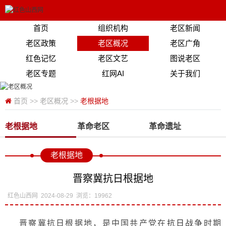
首页
组织机构
老区新闻
老区政策
老区概况
老区广角
红色记忆
老区文艺
图说老区
老区专题
红网AI
关于我们
首页
>>
老区概况
>>
老根据地
老根据地
革命老区
革命遗址
老根据地
晋察冀抗日根据地
红色山西网
2024-08-29
浏览：19962
晋察冀抗日根据地，是中国共产党在
抗日战争
时期