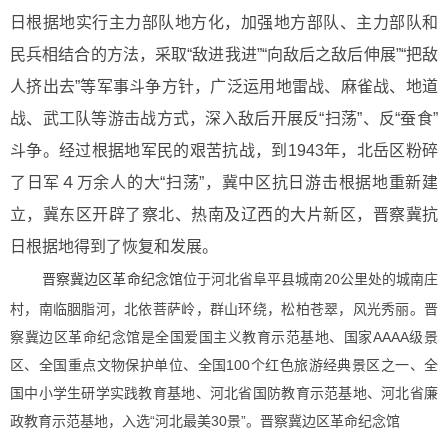
日根据地实行主力部队地方化，加强地方部队、主力部队和
民兵相结合的方法，采取“敌进我进”“向敌后之敌后伸展”“把敌
人挤出去”等军事斗争方针，广泛运用地雷战、麻雀战、地道
战、武工队等游击战方式，深入敌后开展反“扫荡”、反“蚕食”
斗争。经过根据地军民的艰苦抗战，到1943年，北岳区粉碎
了日军４万余人的大“扫荡”，冀中区抗日游击根据地重新建
立，冀东区开辟了察北、热南及辽西的大片新区，晋察冀抗
日根据地得到了恢复和发展。
晋察冀边区革命纪念馆
位于河北省阜平县城南20公里处的城南庄
村，南临胭脂河，北依菩萨岭，群山环绕，松柏苍翠，风光秀丽。晋
察冀边区革命纪念馆是全国爱国主义教育示范基地、国家AAAA级景
区、全国重点文物保护单位、全国100个红色旅游经典景区之一、全
国中小学生研学实践教育基地、河北省国防教育示范基地、河北省廉
政教育示范基地，入选“河北最美30景”。晋察冀边区革命纪念馆