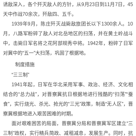
诱敌深入，各个歼灭敌人的方针，从9月23日到11月7日，45
天中作战70余次，歼敌四、五千。
1939年9月，陈庄歼灭战毙敌旅团长以下1300余人。10
月，八路军粉碎了敌人对北岳地区的扫荡，并在黄土岭战斗
中，击毙日军名将之花阿部规秀中将。1942年，粉碎了日军
对冀中的“五一”大扫荡，巩固了根据地。
制度措施
“三三制”
1941年起，日军在华北采用军事、政治、经济、文化相
结合的“总力战”，对晋察冀抗日根据地进行残酷的“扫荡”“蚕
食”，实行烧光、杀光、抢光的“三光”政策，制造“无人区”，晋
察冀根据地进入艰苦困难的时期。
面对艰难困苦的局面，晋察冀分局和晋察冀军区建立“三
三制”政权，实行精兵简政、减租减息，发展生产。同时，抗