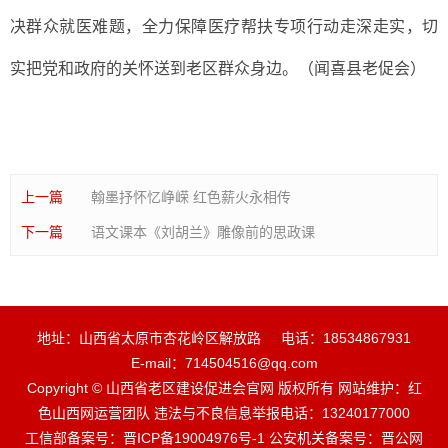
决群众就医难题，全力保障医疗帮扶专项行动走深走实，切
实把党和政府的关怀送到老区群众身边。（闻喜县老促会）
上一篇
翰墨抒怀忆峥嵘 红色薪火永相传
下一篇
语文课本《刘胡兰》雕像前的思政课
地址：山西省太原市杏花岭区解放路
电话：18534867931
E-mail：714504516@qq.com
Copyright © 山西省老区建设促进会官网 版权所有 网站维护：红
色山西网运营团队 违法与不良信息举报电话：13240177000
工信部备案号：晋ICP备19004976号-1 公安机关备案号：晋公网