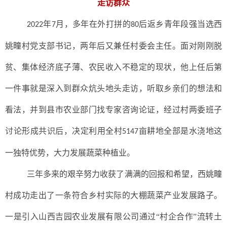
走访群众
年
月，多年在外打拼的
后返乡青年段强当选西
2022
7
80
姚疃村党支部书记，两年后又兼任村委会主任。面对刚刚脱
贫、集体经济底子薄、农民收入不稳定的现状，他上任后第
一件事就是深入到群众炕头地头走访，听取乡亲们的想法和
看法，并到县市农业部门找专家咨询论证，经过村两委班子
讨论形成共识后，决定利用全村
亩耕地全部是水浇地这
5147
一独特优势，大力发展蔬菜种植业。
三年多来的艰辛努力收获了满满的回报和希望，西姚疃
村成功走出了一条符合乡村实际的大棚蔬菜产业发展路子。
一是引入山西吉园农业发展有限公司通过
“村企合作”流转土