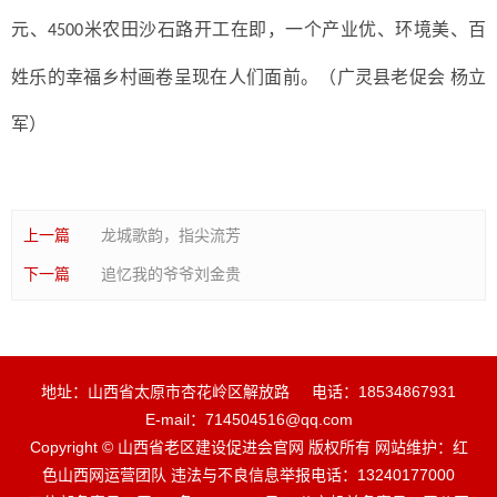
元、
米农田沙石路开工在即，一个产业优、环境美、百
4500
姓乐的幸福乡村画卷呈现在人们面前。（广灵县老促会 杨立
军）
上一篇
龙城歌韵，指尖流芳
下一篇
追忆我的爷爷刘金贵
地址：山西省太原市杏花岭区解放路
电话：18534867931
E-mail：714504516@qq.com
Copyright © 山西省老区建设促进会官网 版权所有 网站维护：红
色山西网运营团队 违法与不良信息举报电话：13240177000