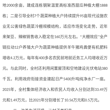
地
余亩，建成连栋钢架温室高标准西甜瓜种植大棚
2000
1888
栋；二是引导全村
个蔬菜种植大户持续提升
亩现代设施农
7
95
业无公害绿色蔬菜冷棚规模结构，适应市场变化走势，近年
来架豆、辣椒销售收入稳定在
万元左右。“大棚效应”全产
160
链拉动
户养殖大户为蔬菜种植提供羊牛猪鸡粪便有机肥料
12
增收
万元，每年有
多名农民就地就近务工人均增收近万
4.2
400
元。与此同时，全村还利用闲置屋顶和空地建设光伏电站
380
千瓦，利用政府衔接资金建起日产
升吨纯净水厂一座。
5400
年，全村集体经济收入和农民人均收入分别达到
万
2025
33.49
元和
万元，比
年分别增长了
万元和
万元。
1.49
2021
10.56
0.5