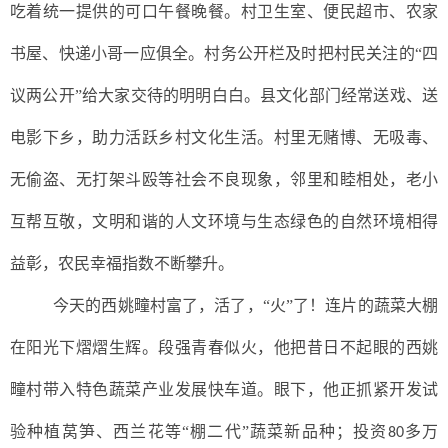
吃着统一提供的可口午餐晚餐。村卫生室、便民超市、农家
书屋、快递小哥一应俱全。村务公开栏及时把村民关注的“四
议两公开”给大家交待的明明白白。县文化部门经常送戏、送
电影下乡，助力活跃乡村文化生活。村里无赌博、无吸毒、
无偷盗、无打架斗殴等社会不良现象，邻里和睦相处，老小
互帮互敬，文明和谐的人文环境与生态绿色的自然环境相得
益彰，农民幸福指数不断攀升。
今天的西姚疃村富了，活了，
“火”了！连片的蔬菜大棚
在阳光下熠熠生辉。段强青春似火，他把昔日不起眼的西姚
疃村带入特色蔬菜产业发展快车道。眼下，他正抓紧开发试
验种植莴笋、西兰花等“棚二代”蔬菜新品种；投资
多万
80