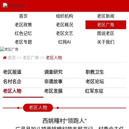
首页
组织机构
老区新闻
老区政策
老区概况
老区广角
红色记忆
老区文艺
图说老区
老区专题
红网AI
关于我们
首页
>>
老区广角
>>
老区人物
老区报道
调查研究
职教卫生
名村名企
非遗故事
老区论坛
老区人物
老区发展
红军东征
老区人物
西姚疃村“领跑人”