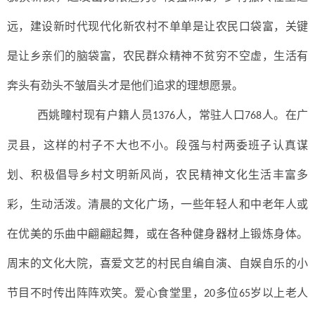
远，建设新时代现代化新农村不单单是让农民口袋富，关键
是让乡亲们的脑袋富，农民群众精神不贫穷不空虚，生活有
奔头有劲头不皱眉头才是他们追求的理想愿景。
西姚疃村现有户籍人员
人，常驻人口
人。在广
1376
768
灵县，这样的村子不大也不小。段强与村两委班子认真谋
划、积极倡导乡村文明新风尚，农民精神文化生活丰富多
彩，生动活泼。清晨的文化广场，一些年轻人和中老年人或
在优美的乐曲中翩翩起舞，或在各种健身器材上锻炼身体。
周末的文化大院，喜爱文艺的村民自编自演、自娱自乐的小
节目不时传出阵阵欢笑。爱心食堂里，
多位
岁以上老人
20
65