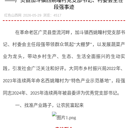
——广灵县加斗镇西姚疃村党支部书记、村委会主任
段强事迹
红色山西网
2026-05-29
浏览：4517
在革命老区广灵县壶流河畔，加斗镇西姚疃村党支部书
记、村委会主任段强带领群众筑起
“大棚梦”，以发展蔬菜产
业为龙头，带动乡村生产、生态、生活全面振兴的生动实
践，引发社会广泛关注和好评。大同市乡村振兴局
年、
2022
年连续两年命名西姚疃村为“特色产业示范基地”，段强
2023
同志
年、
年连续两年被县委评为优秀党支部书记。
2024
2025
一、
找准产业路子，让农民富起来