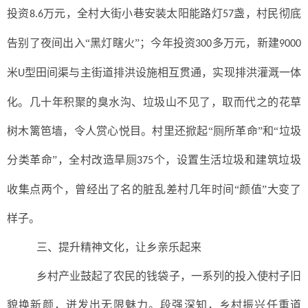
投资
万元，全村大街小巷安装太阳能路灯
盏，村民彻底
8.6
57
告别了夜间出入“黑灯瞎火”；今年投资
多万元，新建
300
9000
米
型田间渠与主街道排洪设施相互贯通，实现排洪灌溉一体
U
化。几十年积聚的臭水沟、垃圾山不见了，取而代之的花草
树木篱笆墙，令人赏心悦目。村里还掀起“厕所革命”和“垃圾
分类革命”，全村改造旱厕
个，设置生活垃圾和建筑垃圾
375
收集点两个，曾经出了名的脏乱差村几年时间“颜值”大变了
样子。
三、
提升精神文化，让乡亲乐起来
乡村产业鼓起了农民的钱袋子，一系列的投入使村子旧
貌换新颜，迸发出无限魅力。段强深知，乡村振兴任重道