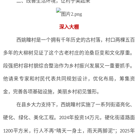
二、
改善生活环境，让村子美起来
深入大棚
西姚疃村是一个拥有千年历史的古村落，村口两棵五百
多年的大柳树见证了这个古老村庄的沧桑巨变和文化厚重。
段强把村容村貌综合整治作为乡村振兴发展又一重要抓手。
他请来专家和村民代表共同规划设计，优化布局，筹集资
金，完善各项基础设施，美丽乡村初见雏形。
在县乡大力支持下，西姚疃村实施了一系列街道亮化、
硬化、绿化、美化工程。
年投资
万元，硬化街道路面
2024
14
平方米，行人不再“晴天一身土，雨天两脚泥”；
年
1200
2025