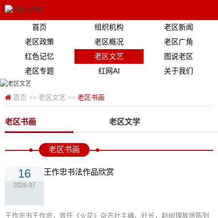
首页
组织机构
老区新闻
老区政策
老区概况
老区广角
红色记忆
老区文艺
图说老区
老区专题
红网AI
关于我们
首页
>>
老区文艺
>>
老区书画
老区书画
老区文学
老区书画
16
王作忠书法作品欣赏
2026-07
王作忠书王作忠，曾任《火花》杂志社主编、社长，赵树理故居陈列