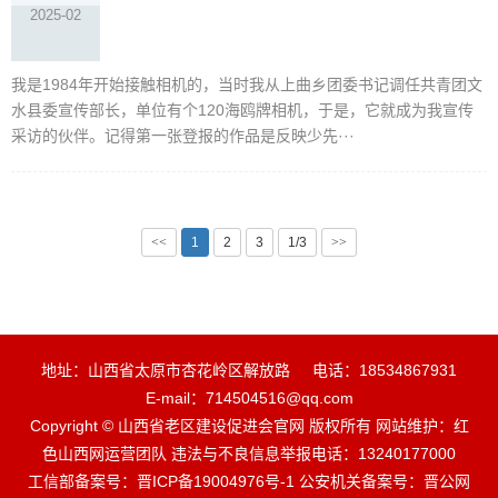
2025-02
我是1984年开始接触相机的，当时我从上曲乡团委书记调任共青团文
水县委宣传部长，单位有个120海鸥牌相机，于是，它就成为我宣传
采访的伙伴。记得第一张登报的作品是反映少先···
<<
1
2
3
1/3
>>
地址：山西省太原市杏花岭区解放路
电话：18534867931
E-mail：714504516@qq.com
Copyright © 山西省老区建设促进会官网 版权所有 网站维护：红
色山西网运营团队 违法与不良信息举报电话：13240177000
工信部备案号：晋ICP备19004976号-1 公安机关备案号：晋公网