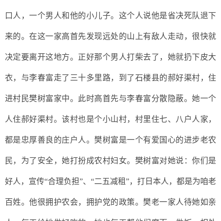
口人，一个男人和他的小儿子。这个人说他是
省
决死队退下
来的
。在这一家高首先
发现远处的山上有敌人走动，
很
快
就
决定要
离开这地方
。正好那个
男人打柴去了，
她就
扔下皮大
衣，
与李春富
走了三十多里路，到了石楼县的郝好渠村
，住
进村民
樊树富
家中。此时高首先与李春富分散隐蔽。她一个
人住
郝好渠
村。该村也
是个小山村，村里住七、八户人家，
都是忠厚善良的庄户人。樊树富是一个有爱国心的进步老农
民，
为了安全，她
打扮成农村妇女。樊树富对
她
说：你们是
好人，宣传
“合理负担”、“二五减租”，打日本人，都是为咱老
百姓。他很拥护农会，拥护党的政策。
樊老
一家人待
她
如亲