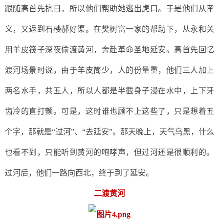
跟随高首先
抗日，所以他们帮助
她
逃出虎口。
于是
他们从孝
义，又返到石楼郝好渠。
在
樊树富
一家的帮助下，从永和关
用羊皮筏子深夜偷渡黄河，奔赴革命圣地延安。高首先回忆
渡河场景时说，
由于羊皮筒少，人的份量重，
他们三人加上
两名水手，共五人，
所以人都是半截身子浸在水中，上下
牙
齿冷的直
打颤
。
可是，这时谁也顾不上这些了，只是想着
五
个
字，那就是
“过河”
、
“
去
延安
”。
那
天晚上，天气乌黑，什么
也看不到，只能听到黄河的咆哮声，
但
过河
还是
很顺利
的
。
过河后，他们一路向西北，终于
到了延安
。
二渡黄河