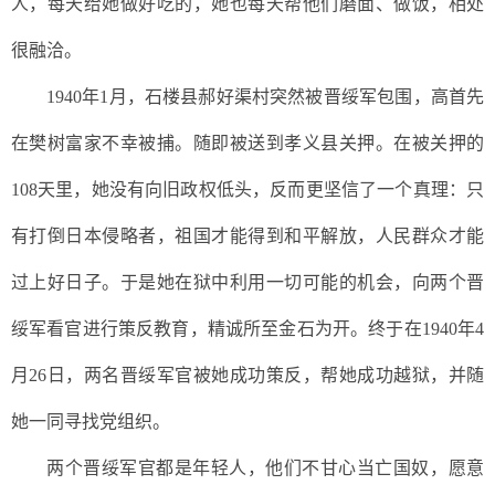
人，
每天给她做好吃的，她
也每天帮他们磨面、做饭，相处
很融洽。
1940年1月，石楼县
郝好渠
村突然
被晋绥军包围，高首先
在樊树富家不幸被捕。随即被送到孝义县关押。在被关押的
108天里，她没有向旧政权低头，反而更坚信了一个真理：只
有打倒日本侵略者，祖国才能得到和平解放，人民群众才能
过上好日子。于是她在狱中利用一切可能的机会，向两个晋
绥军看官进行策反教育，精诚所至金石为开。终于在1940年4
月26日，两名晋绥军官被她成功策反，帮她成功越狱，并随
她一同寻找党组织。
两个
晋绥军官
都
是年轻人，
他们
不甘心当亡国奴，愿意