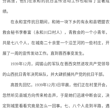
分高涨，
他们在永和的抗日宣传活动工作也取得了显著成
绩。
在永和宣传抗日期间，和她
一块下乡的有永和县牺盟农
救会秘书李春富（永和川口村人），青救会的一个小青年，
共是七八个人，在城南二十余里一个沿芝河的
一些
村庄，
开
展了一周的宣传发动工作。
直到
晋西
事变发生。
1939年12月，阎锡山的军队在晋西突然进攻共产党领导
的山西抗日青年决死纵队，并大肆抓捕共产党的抗日干部。
高首先回忆，
1939
年
12
月
3
日早晨，
他
们正在村里开会，
忽然听见
县城方向传来枪击声
，
于是她
们
迅速
中断会议，决
定到城里看看究竟是怎么一回事。七、八个人走到半路，遇