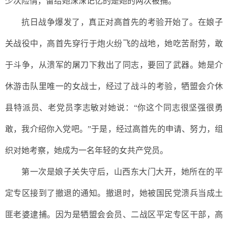
少次险情，留给她深深记忆的是她的两次被捕。
抗日战争爆发了，真正对高首先的考验开始了。在娘子
关战役中，高首先穿行于炮火纷飞的战地，她吃苦耐劳，敢
于斗争，从溃军的屠刀下救出了同志，要回了武器。她是介
休游击队里唯一的女战士，经过了战斗的考验，牺盟会介休
县特派员、老党员李志敏对她说：
“你这个同志很坚强很勇
敢，我介绍你入党吧。”于是，经过高首先的申请、努力，组
织对她考察，她成为一名年轻的女共产党员。
第一次是娘子关失守后，山西东大门大开，她所在的平
定专区接到了撤退的通知。撤退时，她被国民党溃兵当成土
匪老婆逮捕。因为是牺盟会会员、二战区平定专区干部，高