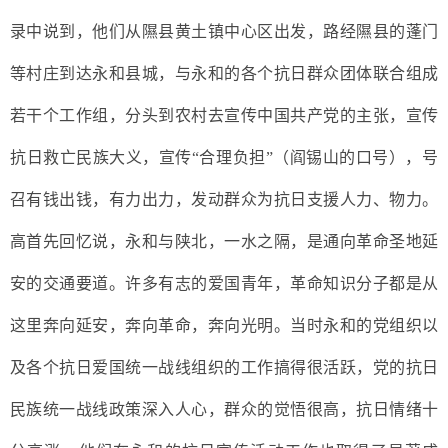
录中说到，他们从
隰县黄土镇中心区出发，路经隰县的蓬门
等村庄到达永和县城
，与
永和的各个抗日群众团体联合组成
若干个工作组，分头到农村去宣传中国共产党的主张，宣传
抗日救亡民族大义，宣传
“合理负担”（阎锡山的口号），号
召有钱出钱，有力出力，发动群众为抗日支援人力、物力。
高首先回忆说，
永和与陕北，一水之隔，是通向革命圣地延
安的交通要道。许多有志的爱国青年，革命知识分子都是从
这里奔向延安，奔向革命，奔向光明。当时永和的党组织以
及各个抗日爱国统一战线组织的工作搞得很活跃，党的抗日
民族统一战线政策深入人心，群众的觉悟很高，抗日情绪十