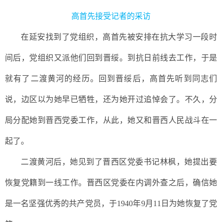
高首先接受记者的采访
在延安找到了党组织，高首先被安排在抗大学习一段时
间后，党组织又派他们
回到晋绥
。到抗日前线去工作，于是
就有了二渡黄河的经历。回到晋绥后，高首先
听
到
同志们
说，边区
以
为
她早已牺牲，还为她
开过追悼会了。不久，分
局分配
她
到晋西党委工作，从此，
她
又和晋西人民战斗在一
起了。
二渡黄河后，她见到了晋西区党委书记林枫，她提出要
恢复党籍到一线工作。晋西区党委在内调外查之后，确信她
是一名坚强优秀的共产党员，于
1940年9月11日为她恢复了党