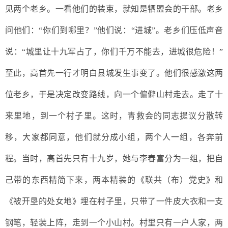
见两个老乡。一看
他
们的装束，就知是牺盟会的
干部
。
老乡
问
他们：
“你们到哪里？”
他
们说：
“进城”。
老乡们压低声音
说
：
“城里让十九军占了，你们
千万不能去，进
城
很危险
！
”
至此，
高首先一行
才明白
县
城发生
事变了。他
们很感激这两
位老乡，于是决定改变路线，向一个偏僻山村走去。走了十
来里地，到一个村子里。这时，青救会的同志提议分散转
移，大家都同意，
他
们就分
成
小组，两个人一组，各奔前
程。当时，
高首先
只有十九岁，
她与
李春富
分为一组，
把自
己带的东西精简下
来
，两本精装的《联共（布）党史》和
《被开垦的处女地》埋在村子里，只带了
一件
皮大衣和一支
钢笔，轻装上阵，走到一个
小山村
。
村里只
有一户人家，两