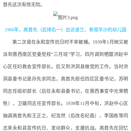
首先这次有惊无险。
1966年，高首先（后排右一）出访波兰，参观华沙的幼儿园
第二次是在永和宣传抗日时不幸被捕。
1939
年
1
月她又被
派到晋西南区党委党校
“三月班”学习，四月调到牺盟洪赵中
心区任妇救会宣传部长。后又到洪洞县做党的工作。当时洪
洞县委书记是孙先余同志，高首先担任四区区委书记，苏明
同志任组织部长（后任永和县委书记，在晋西事变中光荣牺
牲），卫雄同志任宣传部长。
1939年11月中旬，洪赵
中心区
抽调
高首先
和王正之、纪浩然（
后改名
纪昌）、李国栋等同
志
来
永和
县宣传抗日、
发动群众，支援抗
战
。
高首先在回忆