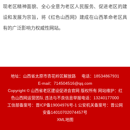
现老区精神面貌、全心全意为老区人民服务、促进老区的建
设和发展为宗旨，将《红色山西网》建成在山西革命老区具
有的广泛影响力权威性
网站
。
地址：山西省太原市杏花岭区解放路
电话：18534867931
E-mail：714504516@qq.com
Copyright © 山西省老区建设促进会官网 版权所有 网站维护：红
色山西网运营团队 违法与不良信息举报电话：13240177000
工信部备案号：晋ICP备19004976号-1 公安机关备案号：晋公网
安备14010702074457号
XML地图