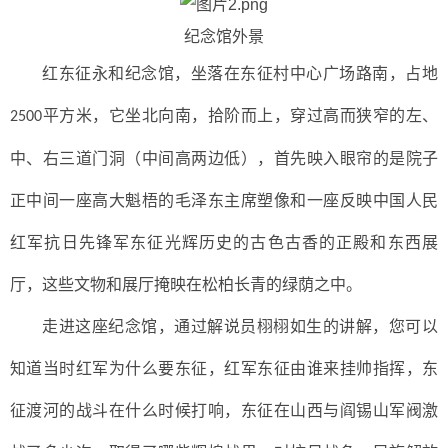
纪念馆外景
红东征永和纪念馆，坐落在东征村中心广场路南，占地
平方米，它坐北向南，拾阶而上，穿过高而狭窄的左、
2500
中、右三道门洞（中间高两边低），首先映入眼帘的是院子
正中间一座高大魁梧的毛泽东主席塑像和一座反映中国人民
红军抗日先锋军东征光辉历史的古色古香的正殿和东西展
厅，这些文物和展厅掩映在松柏长青的绿荫之中。
走进这座纪念馆，通过解说员栩栩如生的讲解，您可以
知道当时红军为什么要东征，红军东征由谁来挂帅指挥，东
征渡河的战斗在什么时候打响，东征在山西与阎锡山军阀激