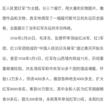
区人民爱红军”为主题。分三个展厅，用大量的实物图片、雕
塑作品和文物，真实地再现了一幅幅可歌可泣的东征历史画
卷，全面展示了当年红军东征的丰功伟绩。
年
月
日，毛泽东、彭德怀率领由红
军、红
军
1936
2
20
28
1
团、红
军团组成的“中国人民抗日先锋军”渡过黄河开始东
15
征，直至
年
月
日，红军在山西境内转战
天，历经重
1936
5
5
75
重艰难险阻，共击溃阎军和中央军
多个团的围追堵截、歼
30
敌
万多人，俘虏
多人，缴获各种枪支
多支，扩大
1.3
4000
4000
红军
余名，筹款
万银元，其中永和人民为红军捐献粮
8000
50
食
多石，银元
余块，永和青年参加红军
名，永和妇女
30
300
13