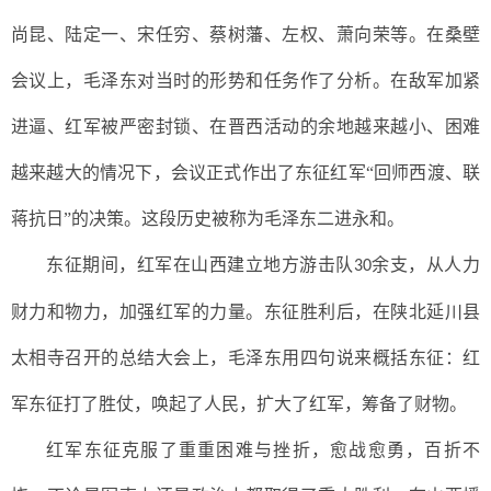
尚昆、陆定一、宋任穷、蔡树藩、左权、萧向荣等。在桑壁
会议上，毛泽东对当时的形势和任务作了分析。在敌军加紧
进逼、红军被严密封锁、在晋西活动的余地越来越小、困难
越来越大的情况下，会议正式作出了
东征
红军“回师西渡、联
蒋抗日”的决策。
这段历史被称为毛泽东二进永和。
东征期间，红军在山西建立
地方游击队
余支，从人力
30
财力和物力，加强红军的力量。东征胜利后，在陕北延川县
太相寺召开的总结大会上，毛泽东用四句说来概括东征：红
军东征打了胜仗，唤起了人民，扩大了红军，筹备了财物。
红军东征克服了重重困难与挫折，愈战愈勇，百折不