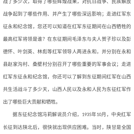
战了多少次，取得了哪些辉煌战果，对抗日战争、民族解放
战争起到了哪些作用、并产生了哪些深远影响；走进红军东
征永和纪念馆，您还可以知道在红军东征期间在山西牺牲的
最高红军将领是谁？在东征期间毛泽东与夫人贺子珍以及彭
德怀、叶剑英、林彪等红军领导人两进永和，并分别在永和
县赵家沟村、桑壁村分别召开了哪些重要的军事会议；走进
红军东征永和纪念馆，你还可以了解到东征期间红军在山西
共生活战斗了多少天，山西人民以及永和人民为东征红军作
出了哪些巨大贡献和牺牲。
据东征纪念馆冯莉解说员介绍，
年
月，中央红军
1935
10
长征到达陕北后，很快就出现供应困难。当时，陕甘是全国