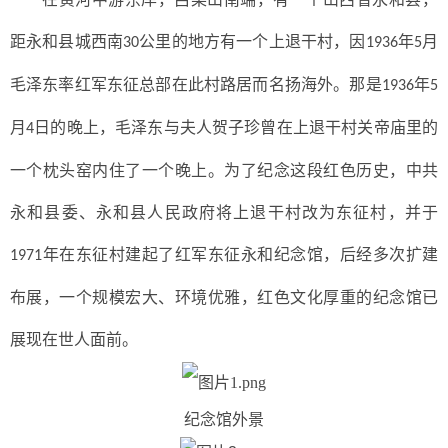
距永和县城西南
公里的地方有一个上退干村，因
年
月
30
1936
5
毛泽东率红军东征总部在此村路居而名扬海外。那是
年
1936
5
月
日的晚上，毛泽东与夫人贺子珍曾在上退干村关帝庙里的
4
一个枕头窑内住了一个晚上。为了纪念这段红色历史，中共
永和县委、永和县人民政府将上退干村改为东征村，并于
年在东征村建起了红军东征永和纪念馆，后经多次扩建
1971
布展，一个规模宏大、环境优雅，红色文化厚重的纪念馆已
展现在世人面前。
纪念馆外景