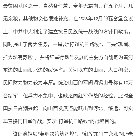
最贫困地区之一，自然条件差，全年无霜期只有五个月，几
无余粮，其他物资也很难补充。在
年
月的瓦窑堡会议
1935
12
上，中共中央制定了建立抗日民族统一战线的方针和政策，
同时提出了两大任务，一是要“打通抗日路线”，二是“巩固、
扩大现有苏区”，并将红军行动与发展的主要方向确定为黄河
东边的山西和北边的绥远省。黄河以东的山西，人口稠密，
民间财力物力较为丰厚。统治山西的军阀阎锡山号称有
万
10
晋绥军，但兵力不集中，也缺乏同红军作战的经验。此时全
国抗日高潮兴起，向山西发展还能跃出到河北、绥远，可实
现直接同日军作战，实现“打通抗日路线”的战略目的。
该纪念馆以“英明决策筑辉煌”、“红军东征在永和”和“老