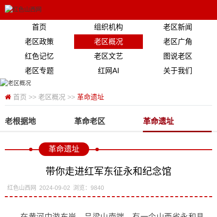
首页
组织机构
老区新闻
老区政策
老区概况
老区广角
红色记忆
老区文艺
图说老区
老区专题
红网AI
关于我们
首页
>>
老区概况
>>
革命遗址
老根据地
革命老区
革命遗址
革命遗址
带你走进红军东征永和纪念馆
红色山西网
2024-09-02
浏览：9840
在黄河中游东岸，吕梁山南端，有一个山西省永和县，