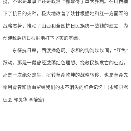
挠，不论是军事上还是政治上都取得了重大胜利。在山西播
下了抗日的火种，极大地改善了陕甘根据地和红一方面军的
战略态势，推动了山西和全国抗日民族统一战线的建立，为
创建敌后抗日根据地打下坚实的基础。
东征抗日寇，西渡挽危局。永和的沟沟坎坎间，“红色”
跃动，那是一段曾经激荡红色理想、挽救民族危亡的征战，
那是一次绝处逢生，扭转革命乾坤的战略转移，也是革命先
辈用青春和热血留给我们的永不消失的红色记忆！
永和县老
(
促会 郭灵华 李培宏
)