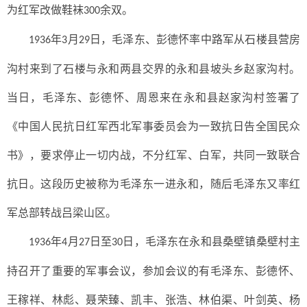
为红军改做鞋袜
余双。
300
年
月
日，毛泽东、彭德怀率中路军从石楼县营房
1936
3
29
沟村来到了石楼与永和两县交界的永和县坡头乡赵家沟村。
当日，毛泽东、彭德怀、周恩来在永和县赵家沟村签署了
《中国人民抗日红军西北军事委员会为一致抗日告全国民众
书》，要求停止一切内战，不分红军、白军，共同一致联合
抗日。这段历史被称为毛泽东一进永和，随后毛泽东又率红
军总部转战吕梁山区。
年
月
日至
日，毛泽东在永和县桑壁镇桑壁村主
1936
4
27
30
持召开了重要的军事会议，参加会议的有毛泽东、彭德怀、
王稼祥、林彪、聂荣臻、凯丰、张浩、林伯渠、叶剑英、杨