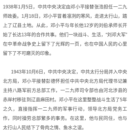
1938年1月5日，中共中央决定由邓小平接替张浩担任一二九
师政委。1月18日，邓小平冒着凛冽的寒风，走进太行山，踏
上了辽县土地。从此，邓小平与年长他12岁的刘伯承师长开
始了长达13年的合作共事。他们一块战斗、生活，“刘邓大军”
在中革命战争史上留下了光辉的一页，也在中国人民的心里
留下了不可磨灭的印象。
1943年10月6日，中共中央决定，中共太行分局并入中央
北方局，邓小平接替彭德怀担任中共中央北方局代理书记兼
主持八路军前方总部工作，一二九师司令部也由河北涉县的
赤岸村移驻到辽县麻田村。邓小平在这里整整战斗生活了5年
之久，直接指挥一二九师的军事行动，领导北方局党务工
作，同时操劳总部繁多的事务。在这里，他与民同住，也与
太行山人民结下了骨肉之情、鱼水之谊。